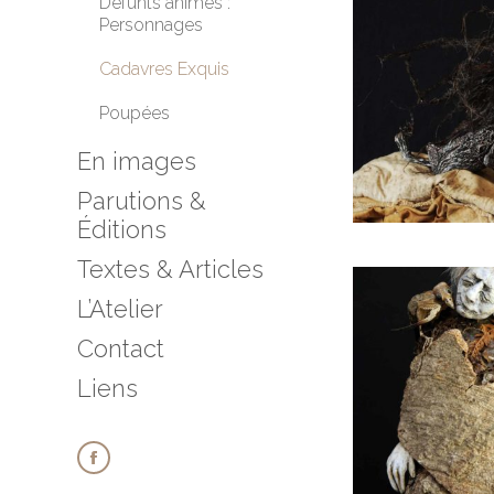
Défunts animés :
Personnages
Cadavres Exquis
Poupées
En images
Parutions &
Éditions
Textes & Articles
L’Atelier
Contact
Liens
Facebook