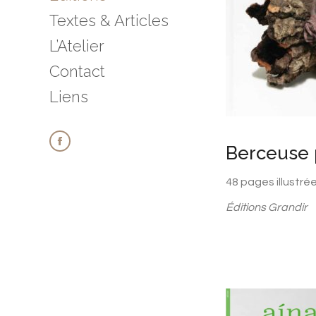
Textes & Articles
L’Atelier
Contact
Liens
Berceuse p
Facebook
page
48 pages illustré
opens
Éditions Grandir
in
new
window