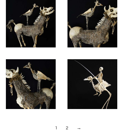
1
2
→