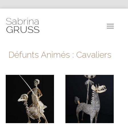
Défunts Animés : Cavaliers