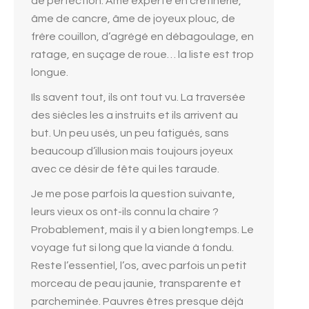
de perfection. Ame experte en crétinerie,
âme de cancre, âme de joyeux plouc, de
frère couillon, d’agrégé en débagoulage, en
ratage, en suçage de roue… la liste est trop
longue.
Ils savent tout, ils ont tout vu. La traversée
des siècles les a instruits et ils arrivent au
but. Un peu usés, un peu fatigués, sans
beaucoup d’illusion mais toujours joyeux
avec ce désir de fête qui les taraude.
Je me pose parfois la question suivante,
leurs vieux os ont-ils connu la chaire ?
Probablement, mais il y a bien longtemps. Le
voyage fut si long que la viande à fondu.
Reste l’essentiel, l’os, avec parfois un petit
morceau de peau jaunie, transparente et
parcheminée. Pauvres êtres presque déjà