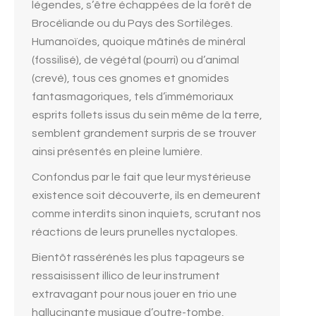
légendes, s’être échappées de la forêt de
Brocéliande ou du Pays des Sortilèges.
Humanoïdes, quoique mâtinés de minéral
(fossilisé), de végétal (pourri) ou d’animal
(crevé), tous ces gnomes et gnomides
fantasmagoriques, tels d’immémoriaux
esprits follets issus du sein même de la terre,
semblent grandement surpris de se trouver
ainsi présentés en pleine lumière.
Confondus par le fait que leur mystérieuse
existence soit découverte, ils en demeurent
comme interdits sinon inquiets, scrutant nos
réactions de leurs prunelles nyctalopes.
Bientôt rassérénés les plus tapageurs se
ressaisissent illico de leur instrument
extravagant pour nous jouer en trio une
hallucinante musique d’outre-tombe,