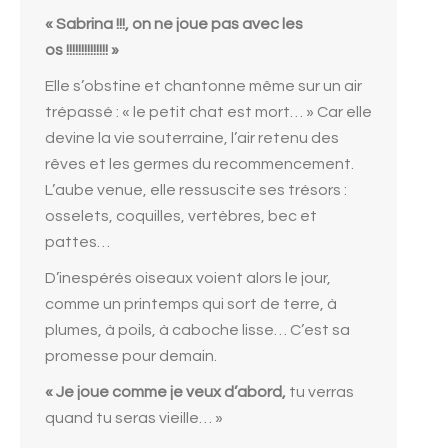
« Sabrina !!!, on ne joue pas avec les
os !!!!!!!!!!!!!! »
Elle s’obstine et chantonne même sur un air
trépassé : « le petit chat est mort… » Car elle
devine la vie souterraine, l’air retenu des
rêves et les germes du recommencement.
L’aube venue, elle ressuscite ses trésors :
osselets, coquilles, vertèbres, bec et
pattes…
D’inespérés oiseaux voient alors le jour,
comme un printemps qui sort de terre, à
plumes, à poils, à caboche lisse… C’est sa
promesse pour demain.
« Je joue comme je veux d’abord,
tu verras
quand tu seras vieille… »