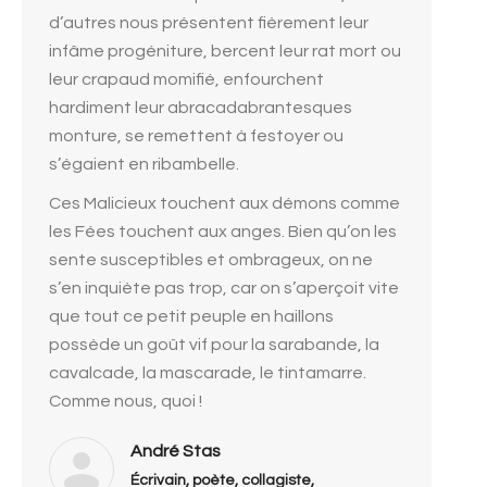
d’autres nous présentent fièrement leur
infâme progéniture, bercent leur rat mort ou
leur crapaud momifié, enfourchent
hardiment leur abracadabrantesques
monture, se remettent à festoyer ou
s’égaient en ribambelle.
Ces Malicieux touchent aux démons comme
les Fées touchent aux anges. Bien qu’on les
sente susceptibles et ombrageux, on ne
s’en inquiète pas trop, car on s’aperçoit vite
que tout ce petit peuple en haillons
possède un goût vif pour la sarabande, la
cavalcade, la mascarade, le tintamarre.
Comme nous, quoi !
André Stas
Écrivain, poète, collagiste,