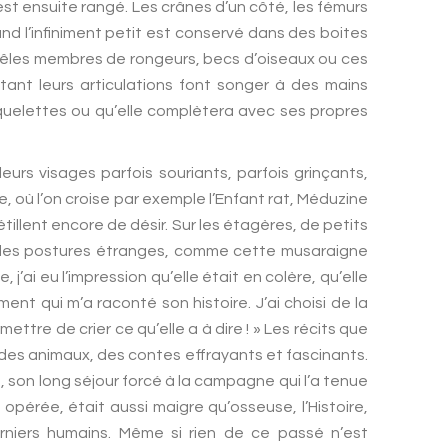
est ensuite rangé. Les crânes d’un côté, les fémurs
uand l’infiniment petit est conservé dans des boites
rêles membres de rongeurs, becs d’oiseaux ou ces
tant leurs articulations font songer à des mains
squelettes ou qu’elle complètera avec ses propres
eurs visages parfois souriants, parfois grinçants,
, où l’on croise par exemple l’Enfant rat, Méduzine
tillent encore de désir. Sur les étagères, de petits
s des postures étranges, comme cette musaraigne
’ai eu l’impression qu’elle était en colère, qu’elle
ent qui m’a raconté son histoire. J’ai choisi de la
ettre de crier ce qu’elle a à dire ! » Les récits que
es animaux, des contes effrayants et fascinants.
 son long séjour forcé à la campagne qui l’a tenue
opérée, était aussi maigre qu’osseuse, l’Histoire,
rniers humains. Même si rien de ce passé n’est