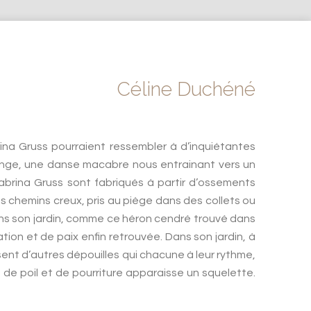
Céline Duchéné
rina Gruss pourraient ressembler à d’inquiétantes
trange, une danse macabre nous entrainant vers un
abrina Gruss sont fabriqués à partir d’ossements
 chemins creux, pris au piège dans des collets ou
ans son jardin, comme ce héron cendré trouvé dans
ion et de paix enfin retrouvée. Dans son jardin, à
ent d’autres dépouilles qui chacune à leur rythme,
e poil et de pourriture apparaisse un squelette.