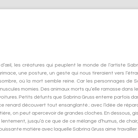
d’œil, les créatures qui peuplent le monde de l’artiste Sab
grimace, une posture, un geste qui nous tireraient vers l’é
 sombre, où la mort semble reine. Car les personnages de S
nuscules momies. Des animaux morts qu’elle ramasse dans les
voitures. Petits défunts que Sabrina Gruss enterre parfois d
ce renard découvert tout ensanglanté ; avec l’idée de réparat
ière, on peut apercevoir de grandes cloches. En dessous, gis
entement, jusqu’à ce que de ce mélange d’humus, de chair, d
 puissante matière avec laquelle Sabrina Gruss aime travailler.