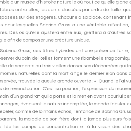
mble à un musée d’histoire naturelle où tout ce qu’elle glane 
ertèbres entre elles, les dents classées par ordre de taille, q
sposées sur des étagères. Chacune a sa place, contenant f
 pour lesquelles Sabrina Gruss a une véritable affection, 
res. Des os qu’elle ajustera entre eux, greffera à d’autres 
ile afin de composer une créature unique.
 Sabrina Gruss, ces êtres hybrides ont une présence forte, l
erver du coin de l’œil et forment une ribambelle tragicomique
ille de serpents ou trois vieilles danseuses décharnées qui fré
momies naturelles dont la mort a figé le dernier élan dan
rvée, trouvée la gueule grande ouverte : « Quand je l’ai vue, j
s de revendication. C’est sa position, l’expression du mouvem
in d’un grand rat qui la porte et la met en avant pour lui perm
onnages, évoquent la nature indomptée, le monde fabuleux d
éceler, comme de lointains échos, l’enfance de Sabrina Gruss,
arents, la maladie de son frère dont la jambe plusieurs fois 
e liée les camps de concentration et à la vision des cha