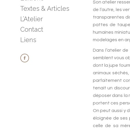
Son atelier resse
Textes & Articles
de l’autre, les v
transparentes di
L’Atelier
pattes de taupes
Contact
humaines miniatu
Liens
modelages en arg
Dans l’atelier de
semblent vous obs
Facebook
dont la jupe fourm
page
animaux séchés, 
opens
parfaitement conse
tenait un discour
in
déposer dans la ma
new
portent ces pers
window
On peut aussi y d
éloignée de ses p
celle de sa mèr