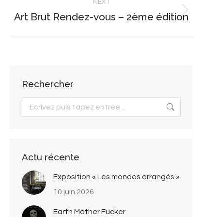
NEXT
Art Brut Rendez-vous – 2ème édition
Next
post:
Rechercher
Search:
Actu récente
Exposition « Les mondes arrangés »
10 juin 2026
Earth Mother Fucker