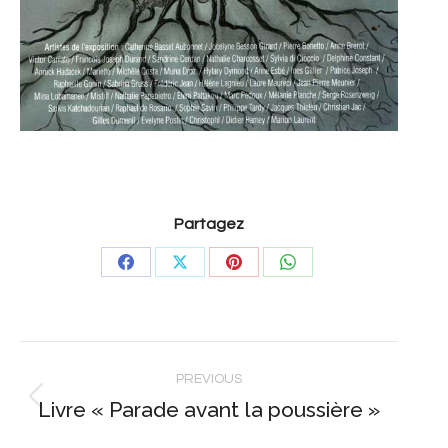
Partagez
Share
Share
Share
Share
on
on
on
on
Facebook
X
Pinterest
WhatsApp
Post
PREVIOUS
navigation
Livre « Parade avant la poussière »
Previous
post: