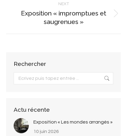
NEXT
Exposition « impromptues et
Next
saugrenues »
post:
Rechercher
Search:
Actu récente
Exposition « Les mondes arrangés »
10 juin 2026