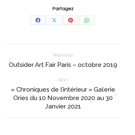
Partagez
Share
Share
Share
Share
on
on
on
on
Facebook
X
Pinterest
WhatsApp
Post
PREVIOUS
navigation
Outsider Art Fair Paris – octobre 2019
Previous
post:
NEXT
« Chroniques de l’intérieur » Galerie
Ories du 10 Novembre 2020 au 30
Next
Janvier 2021
post: