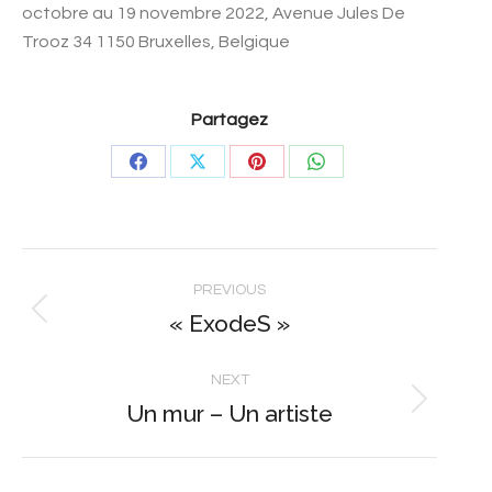
octobre au 19 novembre 2022, Avenue Jules De
Trooz 34 1150 Bruxelles, Belgique
Partagez
Share
Share
Share
Share
on
on
on
on
Facebook
X
Pinterest
WhatsApp
Post
PREVIOUS
navigation
« ExodeS »
Previous
post:
NEXT
Un mur – Un artiste
Next
post: