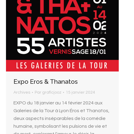
Expo Eros & Thanatos
Archives
Par
graficjooz
15 janvier 2024
EXPO du 18 janvier au 14 février 2024 aux
Galeries de la Tour à Lyon Éros et Thanatos,
deux aspects inséparables de la comédie
humaine, symbolisant les pulsions de vie et